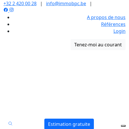
+32 2 420 00 28
|
info@immobpc.be
|
A propos de nous
Références
Login
Tenez-moi au courant
Estimation gratuite