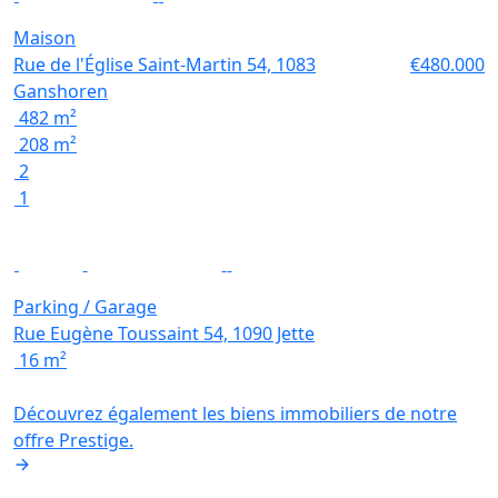
Maison
Rue de l'Église Saint-Martin 54, 1083
€480.000
Ganshoren
482 m²
208 m²
2
1
Option
Parking / Garage
Rue Eugène Toussaint 54, 1090 Jette
16 m²
Découvrez également les biens immobiliers de notre
offre Prestige.