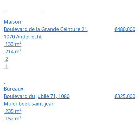
Maison
Boulevard de la Grande Ceinture 21,
€480.000
1070 Anderlecht
133 m²
214 m²
2
1
Bureaux
Boulevard du Jubilé 71, 1080
€325.000
Molenbeek-saint-jean
235 m²
152 m²