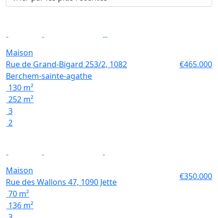
Nouveau
Maison
Rue de Grand-Bigard 253/2, 1082
€465.000
Berchem-sainte-agathe
130 m²
252 m²
3
2
Nouveau
Maison
€350.000
Rue des Wallons 47, 1090 Jette
70 m²
136 m²
3